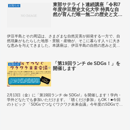
東部サテライト連続講座「令和7
お知らせ
年度伊豆歴史文化大学 特異な自
然が育んだ唯一無二の歴史と文
化」開催のお知らせ(6月30日・7
月28日・8月25日・9月22日・10
月20日)
伊豆半島とその周辺は、さまざまな自然災害が頻発する一方で、自
然現象がもたらした地形・景観・産物が、そこに暮らす人々に大き
な恵みを与えてきました。本講座は、伊豆半島の自然の恵みと災害
の歴史を振り返るとともに、それらが地域の社会基盤や文化形成
に...
「第19回ランチ de SDGs！」を
お知らせ
開催します
2月13日（金）に「第19回ランチ de SDGs!」を開催します！学内・
学外どなたでも参加いただけます。「聴くだけ参加」もOK！■今回
のトピック 「SDGsでつなぐワクワク未来会議」今年度のSDGsで心
に残った瞬間を持ち寄って、みんなでゆ...