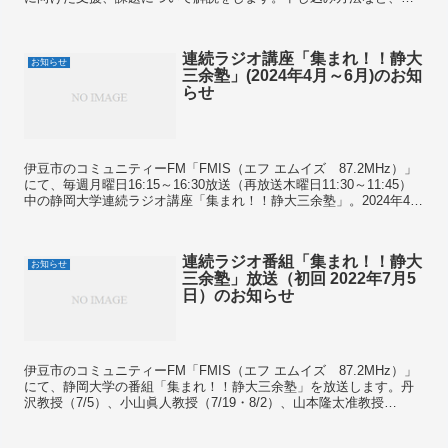
細につきましてはこちらをご覧ください。
連続ラジオ講座「集まれ！！静大
お知らせ
三余塾」(2024年4月～6月)のお知
らせ
伊豆市のコミュニティーFM「FMIS（エフ エムイズ 87.2MHz）」
にて、毎週月曜日16:15～16:30放送（再放送木曜日11:30～11:45）
中の静岡大学連続ラジオ講座「集まれ！！静大三余塾」。2024年4月
～6月は、伊豆半島の観...
連続ラジオ番組「集まれ！！静大
お知らせ
三余塾」放送（初回 2022年7月5
日）のお知らせ
伊豆市のコミュニティーFM「FMIS（エフ エムイズ 87.2MHz）」
にて、静岡大学の番組「集まれ！！静大三余塾」を放送します。丹
沢教授（7/5）、小山眞人教授（7/19・8/2）、山本隆太准教授
（8/30・ 9/20）、内山智尋専任講師...