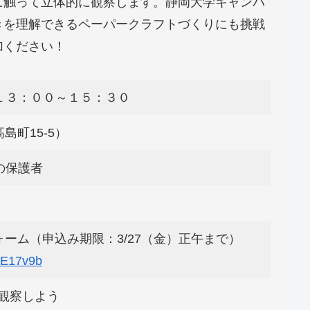
に触って立体的に観察します。静岡大学キャンパ
きを理解できるペーパークラフトづくりにも挑戦
加ください！
１３：００～１５：３０
島町15-5）
の保護者
ォーム（申込み期限：3/27（金）正午まで）
9SE17v9b
虫を観察しよう