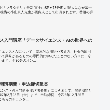
送のNHK「ブラタモリ」最新!富士山SP▼78分拡大版!人はなぜ富士
ン機構の小山真人先生が案内人として出演されます。番組の詳
ス入門講座「データサイエンス・AIの世界への
イエンスとAIについて、基本的な用語や考え方、社会的応用
いて興味があるものの専門的に学んだことのない方々に、今
す。全90分のオン...
 開講期間・申込締切延長
ンス・AI入門講座 受講者募集」につきまして、開講期間と
年2月28日（金）まで、申込締切：令和6年12月25日
らのチラシを...