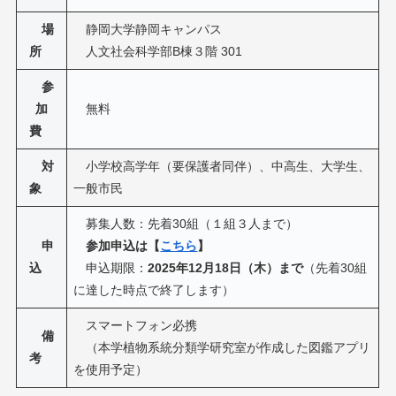
場
静岡大学静岡キャンパス
所
人文社会科学部B棟３階 301
参
加
無料
費
対
小学校高学年（要保護者同伴）、中高生、大学生、
象
一般市民
募集人数：先着30組（１組３人まで）
申
参加申込は【
こちら
】
込
申込期限：
2025年12月18日（木）まで
（先着30組
に達した時点で終了します）
スマートフォン必携
備
（本学植物系統分類学研究室が作成した図鑑アプリ
考
を使用予定）